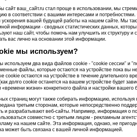
бы сайт ваш_сайт.ru стал проще в использовании, мы стрем
ю в соответствии с вашими интересами и потребностями. 
 ускорения вашей будущей работы на нашем сайте. Мы так
ной информации - сводных статистических данных, котор
ьзуют наш сайт, чтобы помочь нам улучшить их структуру и
ть вас лично на основании этой информации.
okie мы используем?
ы используем два вида файлов cookie - "cookie сессии" и "п
еменные файлы, которые остаются на устройстве пока вы не
е cookie остаются на устройстве в течение длительного вр
(как долго cookie останется на вашем устройстве будет зави
 «времени жизни» конкретного файла и настройки вашего б
ых страниц могут также собирать информацию, используя п
редана третьим сторонам, которые непосредственно подд
ь и разрабатывают веб-сайты. Например, информация о по
ользоваться совместно с третьим лицом - рекламным агентс
ламу на нашем сайте. Эта информация, однако, не пригод
на может быть связана с вашей личной информацией.