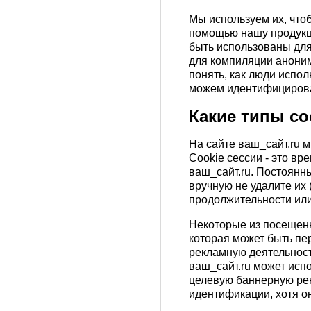
Мы используем их, что
помощью нашу продукци
быть использованы для
для компиляции аноним
понять, как люди испол
можем идентифицирова
Какие типы co
На сайте ваш_сайт.ru м
Cookie сессии - это вр
ваш_сайт.ru. Постоянны
вручную не удалите их 
продолжительности или
Некоторые из посещенн
которая может быть пе
рекламную деятельност
ваш_сайт.ru может исп
целевую баннерную рек
идентификации, хотя о