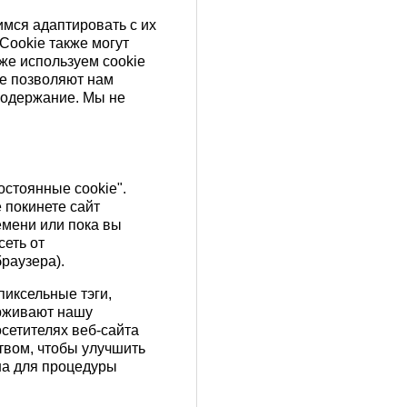
имся адаптировать с их
Cookie также могут
же используем cookie
ые позволяют нам
 содержание. Мы не
остоянные cookie".
 покинете сайт
емени или пока вы
сеть от
раузера).
иксельные тэги,
ерживают нашу
сетителях веб-сайта
твом, чтобы улучшить
на для процедуры