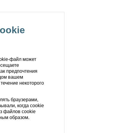
ookie
ookie-файл может
осещаете
как предпочтения
ждом вашем
 течение некоторого
лять браузерами,
ывали, когда cookie
з файлов cookie
жным образом.